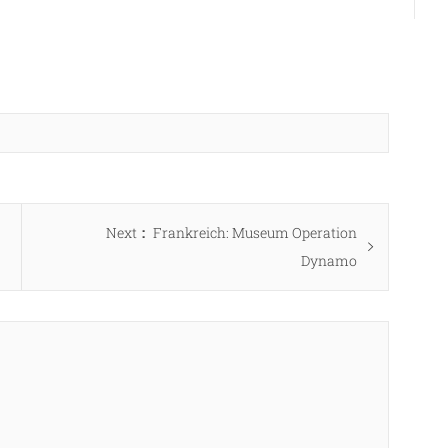
Next
Next
Frankreich: Museum Operation
post:
Dynamo