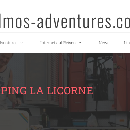
llmos-adventures.c
ventures
Internet auf Reisen
News
Li
PING LA LICORNE