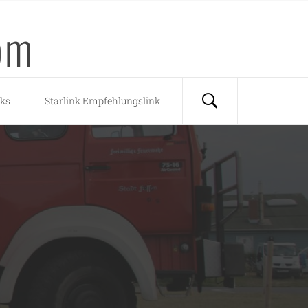
om
nks
Starlink Empfehlungslink