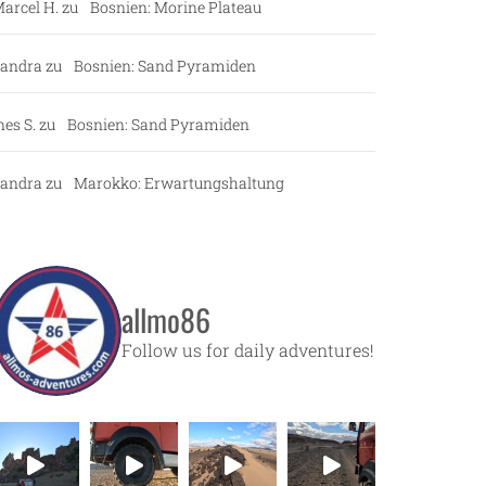
arcel H.
zu
Bosnien: Morine Plateau
andra
zu
Bosnien: Sand Pyramiden
nes S.
zu
Bosnien: Sand Pyramiden
andra
zu
Marokko: Erwartungshaltung
allmo86
Follow us for daily adventures!