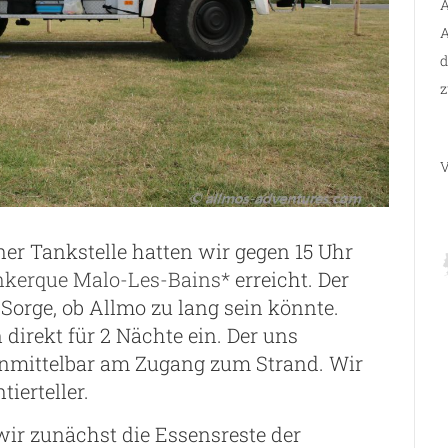
A
A
d
z
V
er Tankstelle hatten wir gegen 15 Uhr
nkerque Malo-Les-Bains*
erreicht. Der
Sorge, ob Allmo zu lang sein könnte.
direkt für 2 Nächte ein. Der uns
unmittelbar am Zugang zum Strand. Wir
ierteller.
wir zunächst die Essensreste der