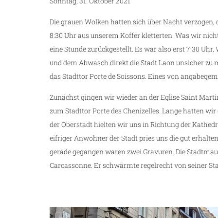
Sonntag, 31. Oktober 2021
Die grauen Wolken hatten sich über Nacht verzogen, d
8:30 Uhr aus unserem Koffer kletterten. Was wir nic
eine Stunde zurückgestellt. Es war also erst 7:30 U
und dem Abwasch direkt die Stadt Laon unsicher zu
das Stadttor Porte de Soissons. Eines von angabege
Zunächst gingen wir wieder an der Eglise Saint Mart
zum Stadttor Porte des Chenizelles. Lange hatten wir 
der Oberstadt hielten wir uns in Richtung der Kathedr
eifriger Anwohner der Stadt pries uns die gut erhalt
gerade gegangen waren zwei Gravuren. Die Stadtmauer,
Carcassonne. Er schwärmte regelrecht von seiner Sta