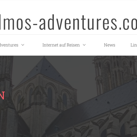
llmos-adventures.c
ventures
Internet auf Reisen
News
Li
N