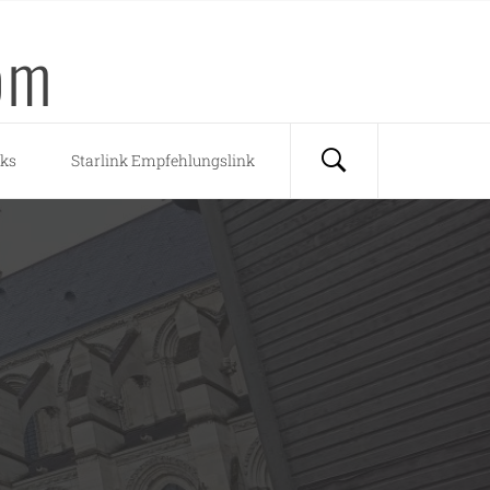
om
nks
Starlink Empfehlungslink