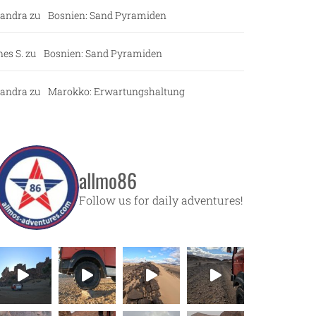
andra
zu
Bosnien: Sand Pyramiden
nes S.
zu
Bosnien: Sand Pyramiden
andra
zu
Marokko: Erwartungshaltung
allmo86
Follow us for daily adventures!