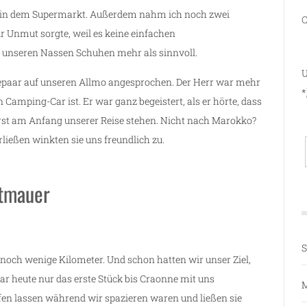
rn in dem Supermarkt. Außerdem nahm ich noch zwei
C
r Unmut sorgte, weil es keine einfachen
i unseren Nassen Schuhen mehr als sinnvoll.
U
epaar auf unseren Allmo angesprochen. Der Herr war mehr
*
in Camping-Car ist. Er war ganz begeistert, als er hörte, dass
rst am Anfang unserer Reise stehen. Nicht nach Marokko?
rließen winkten sie uns freundlich zu.
dtmauer
S
 noch wenige Kilometer. Und schon hatten wir unser Ziel,
r heute nur das erste Stück bis Craonne mit uns
M
ufen lassen während wir spazieren waren und ließen sie