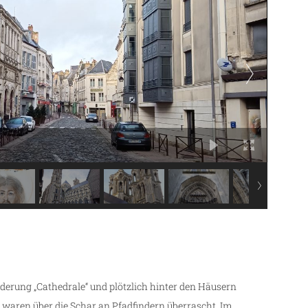
lderung „Cathedrale“ und plötzlich hinter den Häusern
d waren über die Schar an Pfadfindern überrascht. Im