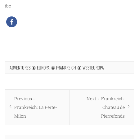
tbc
ADVENTURES
EUROPA
FRANKREICH
WESTEUROPA
Beitragsnavigation
Previous
Next
Previous
Next
Frankreich:
post:
post:
Frankreich: La Ferte-
Chateau de
Milon
Pierrefonds