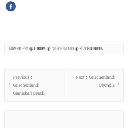
ADVENTURES
EUROPA
GRIECHENLAND
SÜDOSTEUROPA
Beitragsnavigation
Previous
Next
Previous
Next
Griechenland:
post:
post:
Griechenland:
Olympia
Gianiskari Beach