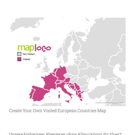
Create Your Own Visited European Countries Map
Unsere bisherigen Abenteuer ohne Allmo könnt ihr *
hier*