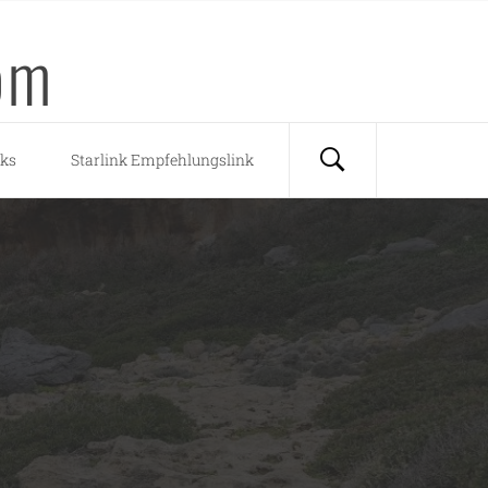
om
nks
Starlink Empfehlungslink