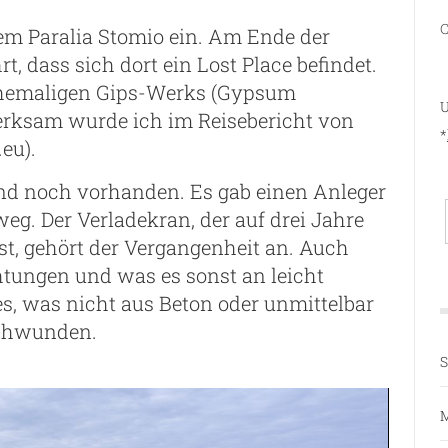
C
dem Paralia Stomio ein. Am Ende der
t, dass sich dort ein Lost Place befindet.
 ehemaligen Gips-Werks (Gypsum
U
merksam wurde ich im Reisebericht von
*
eu).
 sind noch vorhanden. Es gab einen Anleger
eg. Der Verladekran, der auf drei Jahre
st, gehört der Vergangenheit an. Auch
htungen und was es sonst an leicht
s, was nicht aus Beton oder unmittelbar
schwunden.
S
M