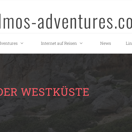
llmos-adventures.c
ventures
Internet auf Reisen
News
Li
 DER WESTKÜSTE