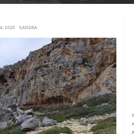
4, 2025
SANDRA
W
A
A