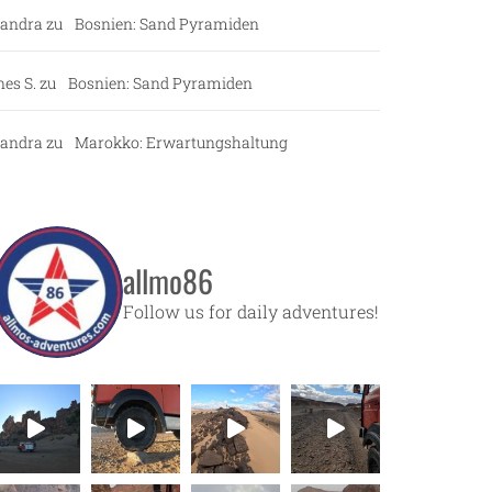
andra
zu
Bosnien: Sand Pyramiden
nes S.
zu
Bosnien: Sand Pyramiden
andra
zu
Marokko: Erwartungshaltung
allmo86
Follow us for daily adventures!