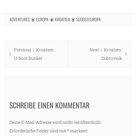
ADVENTURES
EUROPA
KROATIEN
SÜDOSTEUROPA
Beitragsnavigation
Previous
Next
Previous
Kroatien:
Next
Kroatien:
post:
post:
U-Boot Bunker
Dubrovnik
SCHREIBE EINEN KOMMENTAR
Deine E-Mail-Adresse wird nicht veröffentlicht.
Erforderliche Felder sind mit
*
markiert