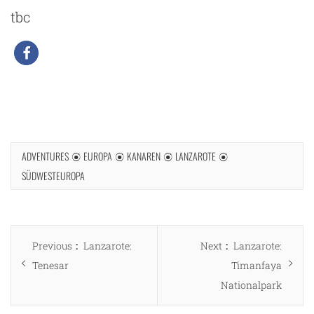
tbc
ADVENTURES
EUROPA
KANAREN
LANZAROTE
SÜDWESTEUROPA
Beitragsnavigation
Previous
Next
Previous
Lanzarote:
Next
Lanzarote:
post:
post:
Tenesar
Timanfaya
Nationalpark