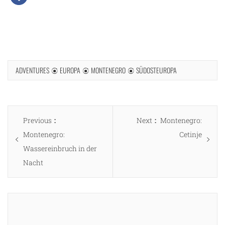
ADVENTURES
EUROPA
MONTENEGRO
SÜDOSTEUROPA
Beitragsnavigation
Previous
Next
Previous
Next
Montenegro:
post:
post:
Montenegro:
Cetinje
Wassereinbruch in der
Nacht