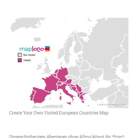
Create Your Own Visited European Countries Map
Unsere bisherigen Abenteuer ohne Allmo könnt ihr *
hier*