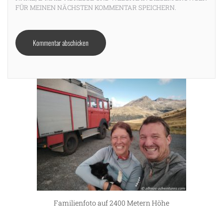
FÜR MEINEN NÄCHSTEN KOMMENTAR SPEICHERN.
ng
Familienfoto auf 2400 Metern Höhe