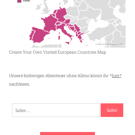
Create Your Own Visited European Countries Map
Unsere bisherigen Abenteuer ohne Allmo könnt ihr *
hier*
nachlesen.
ng
Suchen
nach: