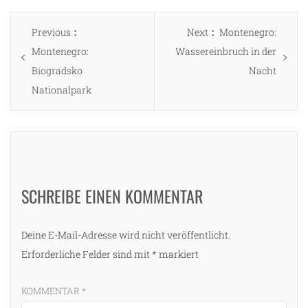
Beitragsnavigation
Previous
Next
Previous
Next
Montenegro:
post:
post:
Montenegro:
Wassereinbruch in der
Biogradsko
Nacht
Nationalpark
SCHREIBE EINEN KOMMENTAR
Deine E-Mail-Adresse wird nicht veröffentlicht.
Erforderliche Felder sind mit
*
markiert
KOMMENTAR
*