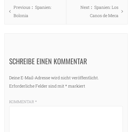
Beitragsnavigation
Previous
Next
Previous
Spanien:
Next
Spanien: Los
post:
post:
Bolonia
Canos de Meca
SCHREIBE EINEN KOMMENTAR
Deine E-Mail-Adresse wird nicht veröffentlicht.
Erforderliche Felder sind mit
*
markiert
KOMMENTAR
*