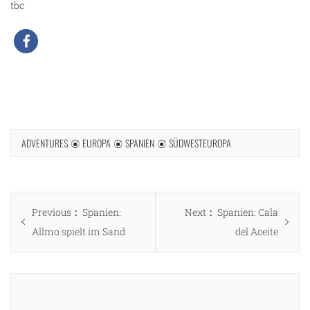
tbc
ADVENTURES
EUROPA
SPANIEN
SÜDWESTEUROPA
Beitragsnavigation
Previous
Next
Previous
Spanien:
Next
Spanien: Cala
post:
post:
Allmo spielt im Sand
del Aceite