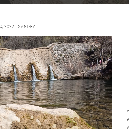
2, 2022
SANDRA
W
A
A