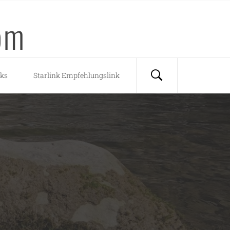
om
nks
Starlink Empfehlungslink