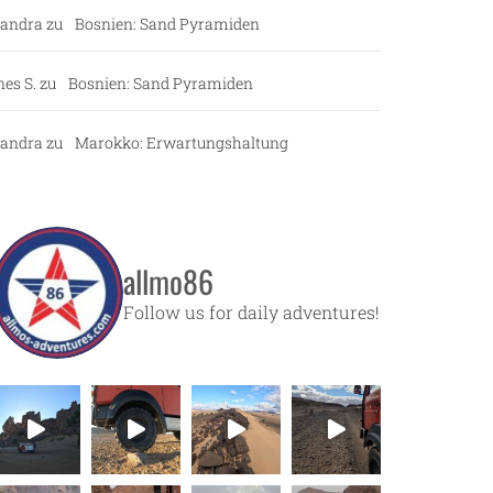
andra
zu
Bosnien: Sand Pyramiden
nes S.
zu
Bosnien: Sand Pyramiden
andra
zu
Marokko: Erwartungshaltung
allmo86
Follow us for daily adventures!