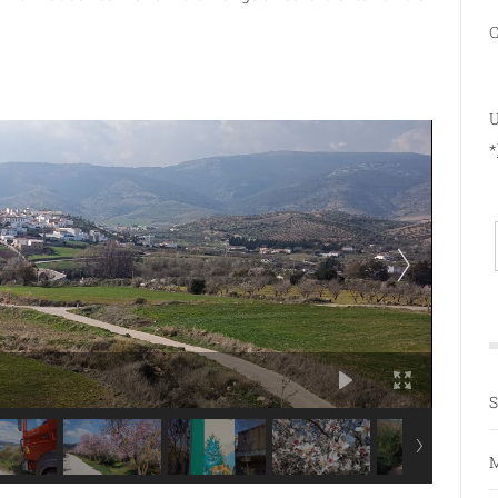
C
U
*
S
M