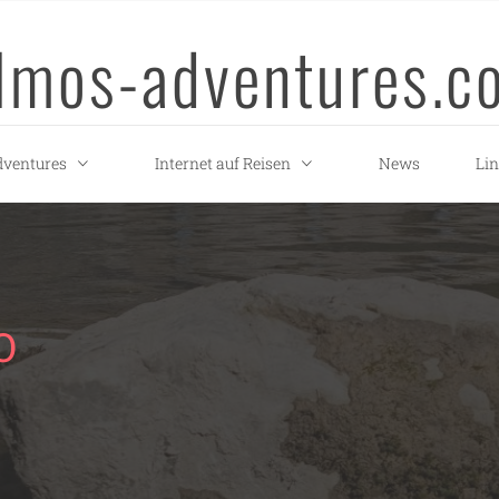
llmos-adventures.c
ventures
Internet auf Reisen
News
Li
O