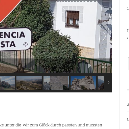
C
U
*
S
M
ke unter die wir zum Glück durch passten und mussten