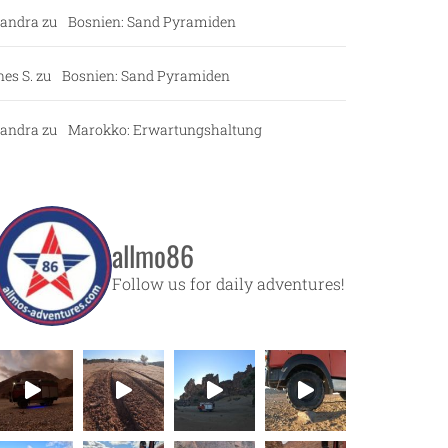
andra
zu
Bosnien: Sand Pyramiden
nes S.
zu
Bosnien: Sand Pyramiden
andra
zu
Marokko: Erwartungshaltung
allmo86
Follow us for daily adventures!