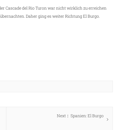
r Cascade del Rio Turon war nicht wirklich zu erreichen
bernachten. Daher ging es weiter Richtung El Burgo.
Next
Next
Spanien: El Burgo
post: