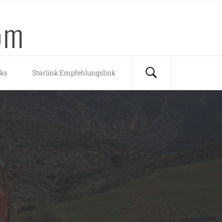
om
nks
Starlink Empfehlungslink