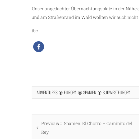
Unser angedachter Übernachtungsplatz in der Nähe de
und am Straßenrand im Wald wollten wir auch nicht ü
tbc
ADVENTURES
EUROPA
SPANIEN
SÜDWESTEUROPA
Beitragsnavigation
Previous
Previous
Spanien: El Chorro – Caminito del
post:
Rey