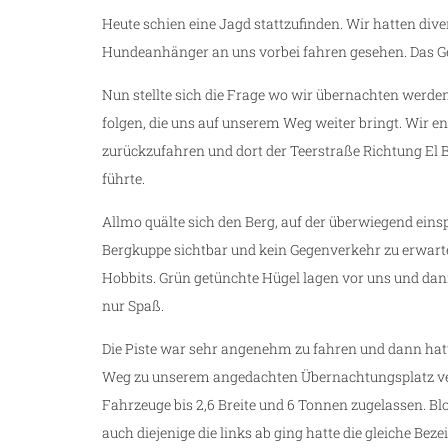
Heute schien eine Jagd stattzufinden. Wir hatten div
Hundeanhänger an uns vorbei fahren gesehen. Das Ge
Nun stellte sich die Frage wo wir übernachten werde
folgen, die uns auf unserem Weg weiter bringt. Wir en
g
zurückzufahren und dort der Teerstraße Richtung El B
führte.
Allmo quälte sich den Berg, auf der überwiegend eins
Bergkuppe sichtbar und kein Gegenverkehr zu erwarten
Hobbits. Grün getünchte Hügel lagen vor uns und da
nur Spaß.
Die Piste war sehr angenehm zu fahren und dann hatt
Weg zu unserem angedachten Übernachtungsplatz verw
Fahrzeuge bis 2,6 Breite und 6 Tonnen zugelassen. Bl
auch diejenige die links ab ging hatte die gleiche Bez