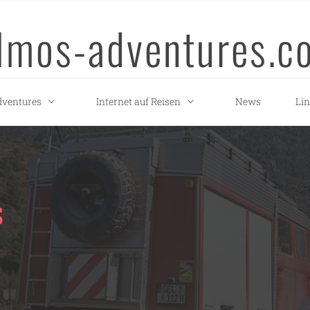
llmos-adventures.c
ventures
Internet auf Reisen
News
Li
S