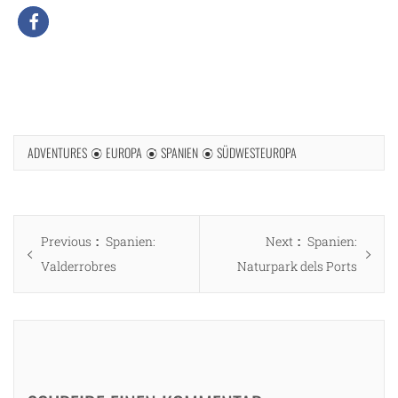
ADVENTURES
EUROPA
SPANIEN
SÜDWESTEUROPA
Beitragsnavigation
Previous
Next
Previous
Spanien:
Next
Spanien:
post:
post:
Valderrobres
Naturpark dels Ports