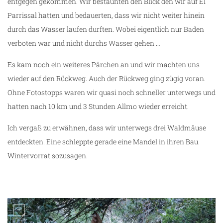
entgegen gekommen. Wir bestaunten den Blick den wir auf El
Parrissal hatten und bedauerten, dass wir nicht weiter hinein
durch das Wasser laufen durften. Wobei eigentlich nur Baden
verboten war und nicht durchs Wasser gehen …
Es kam noch ein weiteres Pärchen an und wir machten uns
wieder auf den Rückweg. Auch der Rückweg ging zügig voran.
Ohne Fotostopps waren wir quasi noch schneller unterwegs und
hatten nach 10 km und 3 Stunden Allmo wieder erreicht.
ng
Ich vergaß zu erwähnen, dass wir unterwegs drei Waldmäuse
entdeckten. Eine schleppte gerade eine Mandel in ihren Bau.
Wintervorrat sozusagen.