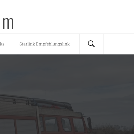
om
nks
Starlink Empfehlungslink