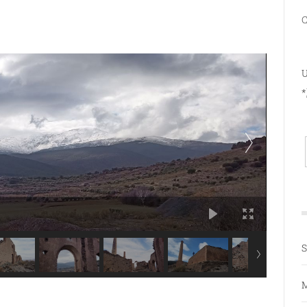
C
U
*
S
M