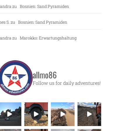
andra
zu
Bosnien: Sand Pyramiden
nes S.
zu
Bosnien: Sand Pyramiden
andra
zu
Marokko: Erwartungshaltung
allmo86
Follow us for daily adventures!