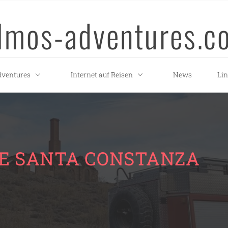
llmos-adventures.c
ventures
Internet auf Reisen
News
Li
DE SANTA CONSTANZA