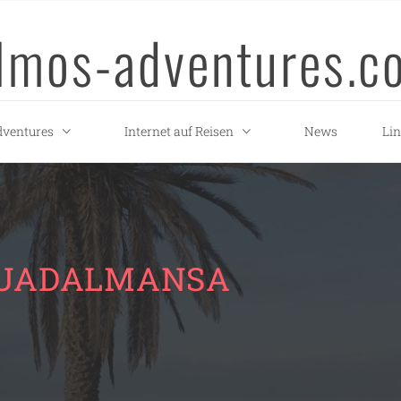
llmos-adventures.c
ventures
Internet auf Reisen
News
Li
 GUADALMANSA