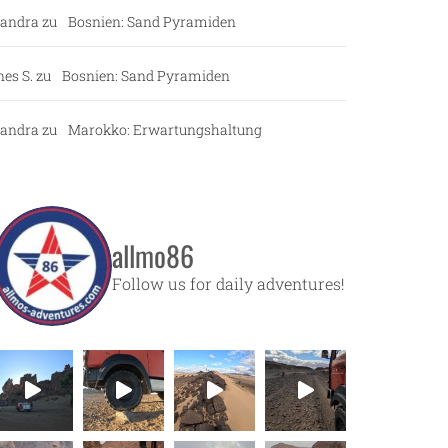
andra
zu
Bosnien: Sand Pyramiden
nes S.
zu
Bosnien: Sand Pyramiden
andra
zu
Marokko: Erwartungshaltung
allmo86
Follow us for daily adventures!