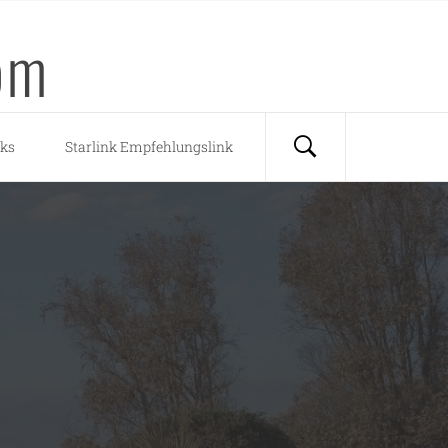
om
nks
Starlink Empfehlungslink