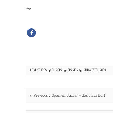
tbc
ADVENTURES
EUROPA
SPANIEN
SÜDWESTEUROPA
Beitragsnavigation
Previous
Previous
Spanien: Juzcar – das blaue Dorf
post: