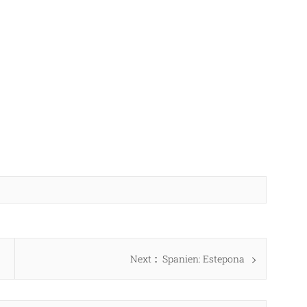
Next
Next
Spanien: Estepona
post: