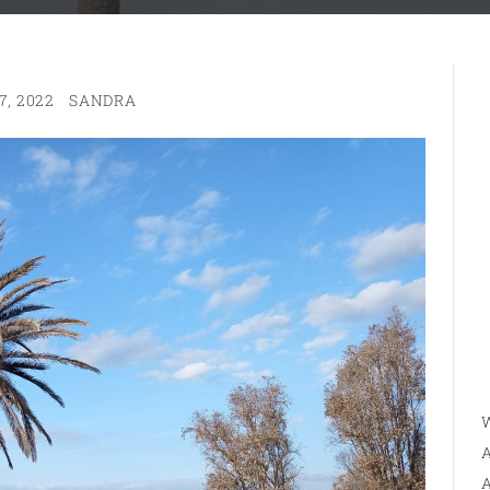
7, 2022
SANDRA
W
A
A