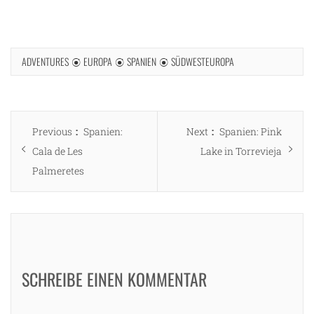
ADVENTURES
EUROPA
SPANIEN
SÜDWESTEUROPA
Beitragsnavigation
Previous
Next
Previous
Spanien:
Next
Spanien: Pink
post:
post:
Cala de Les
Lake in Torrevieja
Palmeretes
SCHREIBE EINEN KOMMENTAR