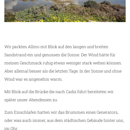
Sendero Tres Amigos – Rio Arillo in San
Fernando
Wir parkten Allmo mit Blick auf den langen und breiten
Sandstrand ein und genossen die Sonne. Der Wind hätte für
meinen Geschmack ruhig etwas weniger stark wehen können.
ng
Aber allemal besser als die letzten Tage. In der Sonne und ohne
Wind war es angenehm warm.
Mit Blick auf die Brücke die nach Cadiz führt bereiteten wir
später unser Abendessen zu.
Zum Einschlafen hatten wir das Brummen eines Generators,
oder was auch immer, aus dem städtischen Gebäude hinter uns,
im Ohr