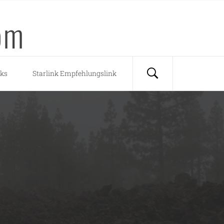
om
nks
Starlink Empfehlungslink