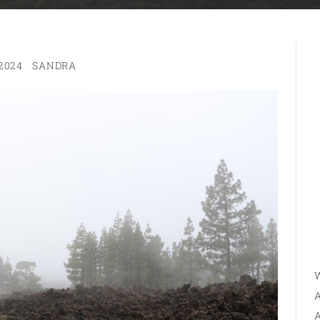
2024
SANDRA
W
A
A