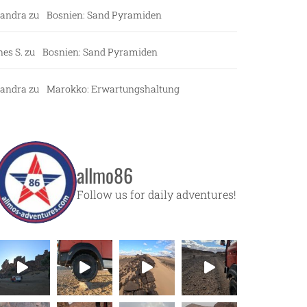
andra
zu
Bosnien: Sand Pyramiden
nes S.
zu
Bosnien: Sand Pyramiden
andra
zu
Marokko: Erwartungshaltung
allmo86
Follow us for daily adventures!