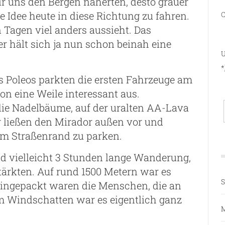
ir uns den Bergen näherten, desto grauer
e Idee heute in diese Richtung zu fahren.
C
 Tagen viel anders aussieht. Das
r hält sich ja nun schon beinah eine
U
*
s Poleos parkten die ersten Fahrzeuge am
n eine Weile interessant aus.
 die Nadelbäume, auf der uralten AA-Lava
 ließen den Mirador außen vor und
am Straßenrand zu parken.
nd vielleicht 3 Stunden lange Wanderung,
tärkten. Auf rund 1500 Metern war es
S
eingepackt waren die Menschen, die an
im Windschatten war es eigentlich ganz
M