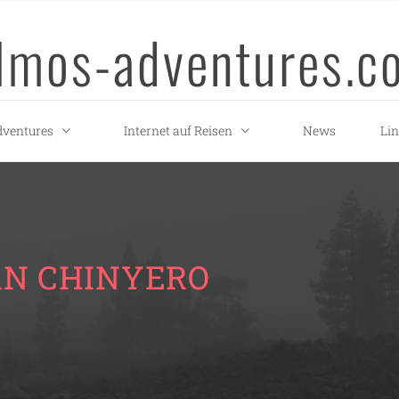
llmos-adventures.c
ventures
Internet auf Reisen
News
Li
AN CHINYERO