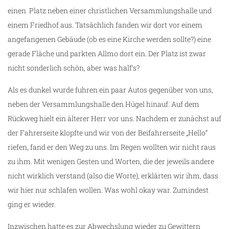
einen Platz neben einer christlichen Versammlungshalle und
ze
einem Friedhof aus. Tatsächlich fanden wir dort vor einem
angefangenen Gebäude (ob es eine Kirche werden sollte?) eine
gerade Fläche und parkten Allmo dort ein. Der Platz ist zwar
nicht sonderlich schön, aber was half’s?
Als es dunkel wurde fuhren ein paar Autos gegenüber von uns,
neben der Versammlungshalle den Hügel hinauf. Auf dem
Rückweg hielt ein älterer Herr vor uns. Nachdem er zunächst auf
der Fahrerseite klopfte und wir von der Beifahrerseite „Hello“
riefen, fand er den Weg zu uns. Im Regen wollten wir nicht raus
zu ihm. Mit wenigen Gesten und Worten, die der jeweils andere
nicht wirklich verstand (also die Worte), erklärten wir ihm, dass
wir hier nur schlafen wollen. Was wohl okay war. Zumindest
ging er wieder.
Inzwischen hatte es zur Abwechslung wieder zu Gewittern