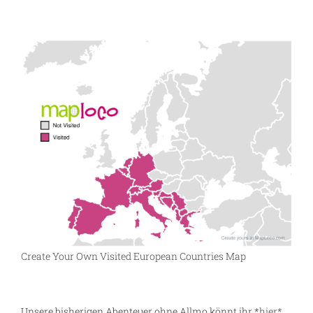
Create Your Own Visited European Countries Map
Unsere bisherigen Abenteuer ohne Allmo könnt ihr *
hier*