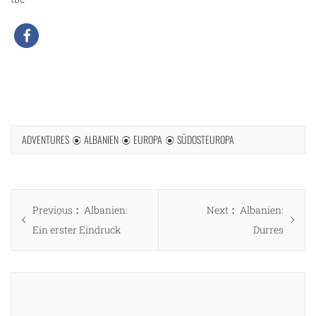
ADVENTURES
ALBANIEN
EUROPA
SÜDOSTEUROPA
Beitragsnavigation
Previous
Next
Previous
Albanien:
Next
Albanien:
post:
post:
Ein erster Eindruck
Durres