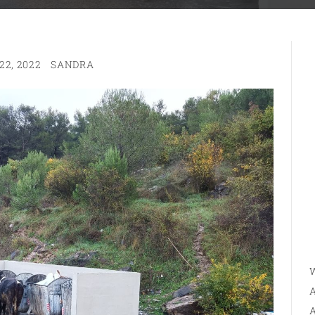
2, 2022
SANDRA
W
A
A