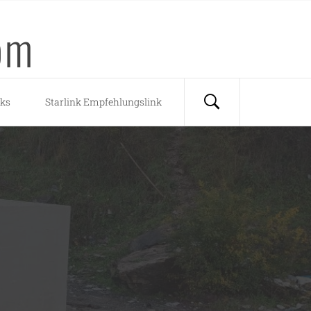
om
nks
Starlink Empfehlungslink