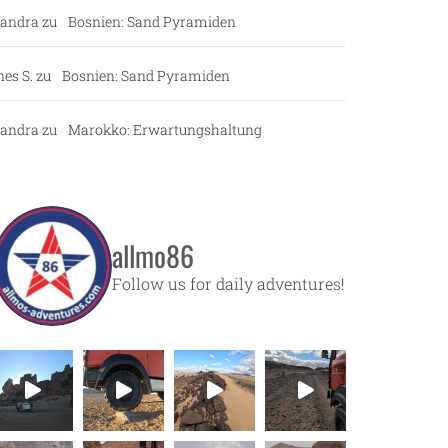
andra
zu
Bosnien: Sand Pyramiden
nes S.
zu
Bosnien: Sand Pyramiden
andra
zu
Marokko: Erwartungshaltung
allmo86
Follow us for daily adventures!