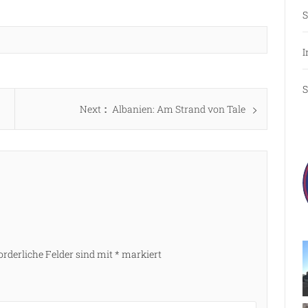
S
I
S
Next
Next
Albanien: Am Strand von Tale
post:
orderliche Felder sind mit
*
markiert