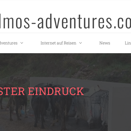
llmos-adventures.c
ventures
Internet auf Reisen
News
Li
RSTER EINDRUCK