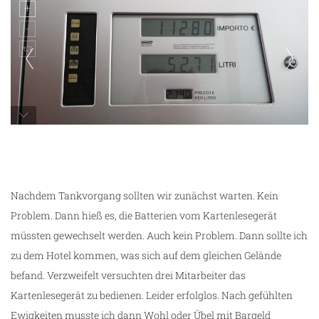
ze
11280 Euro??? Nein, LEK!
Nachdem Tankvorgang sollten wir zunächst warten. Kein
Problem. Dann hieß es, die Batterien vom Kartenlesegerät
müssten gewechselt werden. Auch kein Problem. Dann sollte ich
zu dem Hotel kommen, was sich auf dem gleichen Gelände
befand. Verzweifelt versuchten drei Mitarbeiter das
Kartenlesegerät zu bedienen. Leider erfolglos. Nach gefühlten
Ewigkeiten musste ich dann Wohl oder Übel mit Bargeld