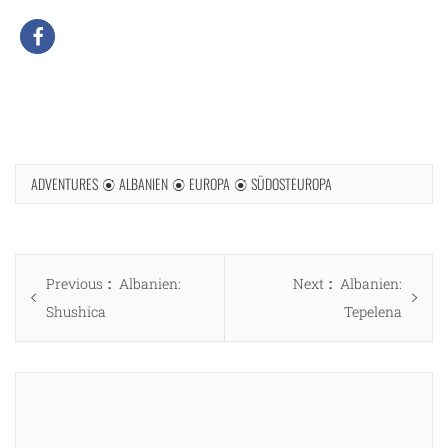
ADVENTURES
ALBANIEN
EUROPA
SÜDOSTEUROPA
Beitragsnavigation
Previous
Next
Previous
Albanien:
Next
Albanien:
post:
post:
Shushica
Tepelena