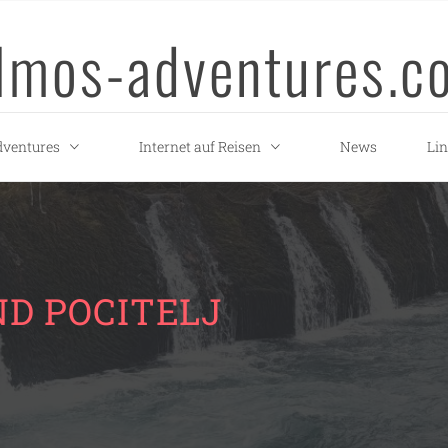
llmos-adventures.c
ventures
Internet auf Reisen
News
Li
ND POCITELJ