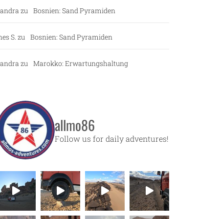
andra
zu
Bosnien: Sand Pyramiden
nes S.
zu
Bosnien: Sand Pyramiden
andra
zu
Marokko: Erwartungshaltung
allmo86
Follow us for daily adventures!