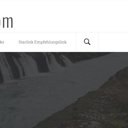
om
nks
Starlink Empfehlungslink