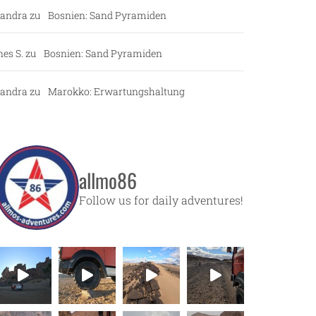
andra
zu
Bosnien: Sand Pyramiden
nes S.
zu
Bosnien: Sand Pyramiden
andra
zu
Marokko: Erwartungshaltung
allmo86
Follow us for daily adventures!