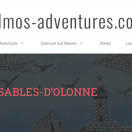
llmos-adventures.c
ventures
Internet auf Reisen
News
Li
 SABLES-D’OLONNE