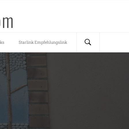
om
nks
Starlink Empfehlungslink