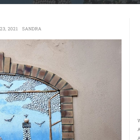
3, 2021
SANDRA
W
A
A