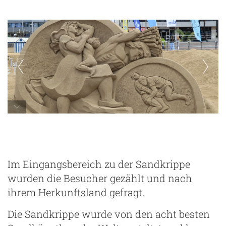
Las Palmas - Belen de Arena de las Canteras
ze
Im Eingangsbereich zu der Sandkrippe
wurden die Besucher gezählt und nach
ihrem Herkunftsland gefragt.
Die Sandkrippe wurde von den acht besten