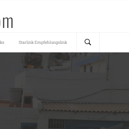
om
nks
Starlink Empfehlungslink