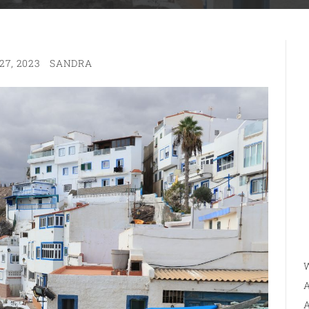
7, 2023
SANDRA
W
A
A