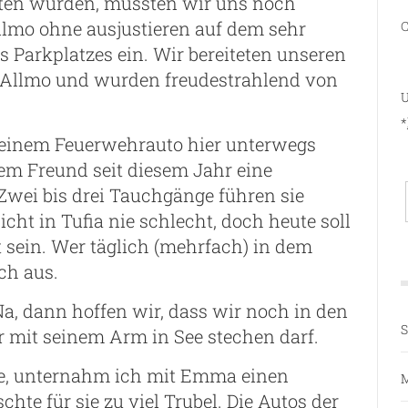
hten würden, mussten wir uns noch
llmo ohne ausjustieren auf dem sehr
C
s Parkplatzes ein. Wir bereiteten unseren
r Allmo und wurden freudestrahlend von
U
*
it einem Feuerwehrauto hier unterwegs
rem Freund seit diesem Jahr eine
Zwei bis drei Tauchgänge führen sie
icht in Tufia nie schlecht, doch heute soll
t sein. Wer täglich (mehrfach) in dem
ch aus.
a, dann hoffen wir, dass wir noch in den
S
mit seinem Arm in See stechen darf.
te, unternahm ich mit Emma einen
M
chte für sie zu viel Trubel. Die Autos der