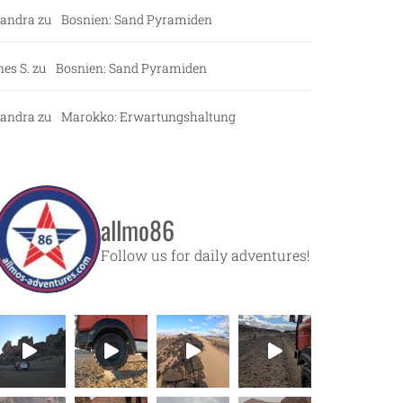
andra
zu
Bosnien: Sand Pyramiden
nes S.
zu
Bosnien: Sand Pyramiden
andra
zu
Marokko: Erwartungshaltung
allmo86
Follow us for daily adventures!