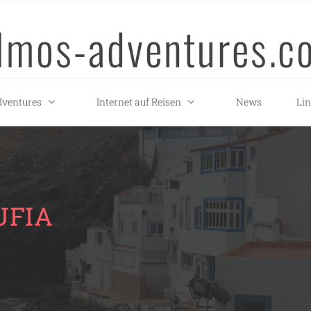
llmos-adventures.c
ventures
Internet auf Reisen
News
Li
UFIA