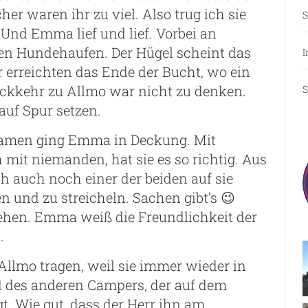
r waren ihr zu viel. Also trug ich sie
S
 Und Emma lief und lief. Vorbei an
en Hundehaufen. Der Hügel scheint das
I
 erreichten das Ende der Bucht, wo ein
Rückkehr zu Allmo war nicht zu denken.
S
uf Spur setzen.
 kamen ging Emma in Deckung. Mit
 mit niemanden, hat sie es so richtig. Aus
h auch noch einer der beiden auf sie
n und zu streicheln. Sachen gibt’s 😉
ehen. Emma weiß die Freundlichkeit der
.
Allmo tragen, weil sie immer wieder in
d des anderen Campers, der auf dem
gt. Wie gut, dass der Herr ihn am