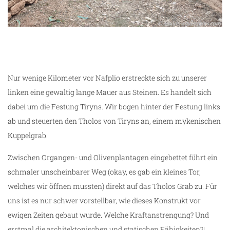
Nur wenige Kilometer vor Nafplio erstreckte sich zu unserer
ng
linken eine gewaltig lange Mauer aus Steinen. Es handelt sich
dabei um die Festung Tiryns. Wir bogen hinter der Festung links
ab und steuerten den Tholos von Tiryns an, einem mykenischen
Kuppelgrab.
Zwischen Organgen- und Olivenplantagen eingebettet führt ein
schmaler unscheinbarer Weg (okay, es gab ein kleines Tor,
welches wir öffnen mussten) direkt auf das Tholos Grab zu. Für
uns ist es nur schwer vorstellbar, wie dieses Konstrukt vor
ewigen Zeiten gebaut wurde. Welche Kraftanstrengung? Und
erstmal die architektonischen und statischen Fähigkeiten?!