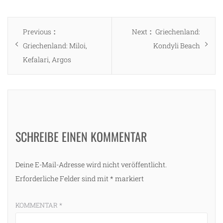
Beitragsnavigation
Previous
Next
Previous
Next
Griechenland:
post:
post:
Griechenland: Miloi,
Kondyli Beach
Kefalari, Argos
SCHREIBE EINEN KOMMENTAR
Deine E-Mail-Adresse wird nicht veröffentlicht.
Erforderliche Felder sind mit
*
markiert
KOMMENTAR
*