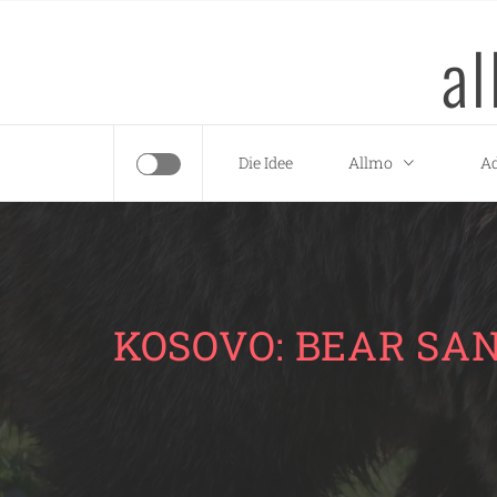
Skip
a
to
content
Die Idee
Allmo
Ad
KOSOVO: BEAR SA