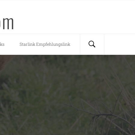
om
nks
Starlink Empfehlungslink