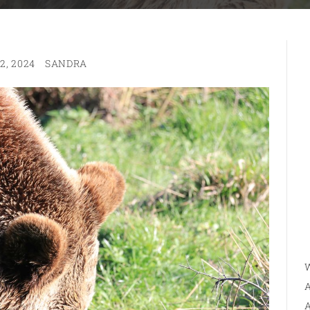
2, 2024
SANDRA
W
A
A