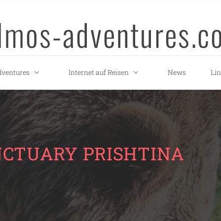
llmos-adventures.c
ventures
Internet auf Reisen
News
Li
NCTUARY PRISHTINA