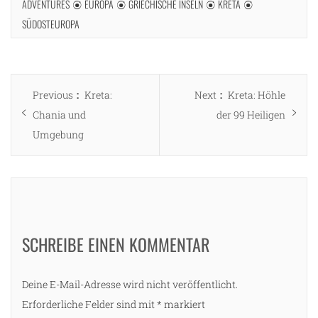
ADVENTURES
EUROPA
GRIECHISCHE INSELN
KRETA
SÜDOSTEUROPA
Beitragsnavigation
Previous
Next
Previous
Kreta:
Next
Kreta: Höhle
post:
post:
Chania und
der 99 Heiligen
Umgebung
SCHREIBE EINEN KOMMENTAR
Deine E-Mail-Adresse wird nicht veröffentlicht.
Erforderliche Felder sind mit
*
markiert