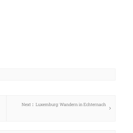
Next
Next
Luxemburg: Wandern in Echternach
post: