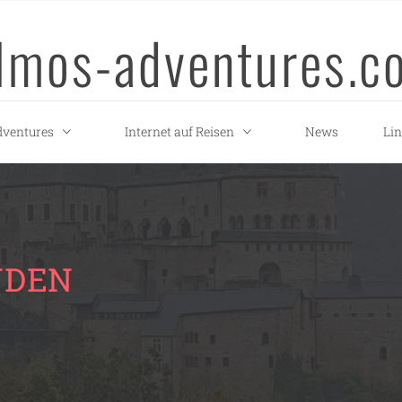
llmos-adventures.c
ventures
Internet auf Reisen
News
Li
NDEN