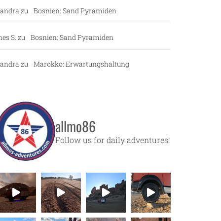
andra
zu
Bosnien: Sand Pyramiden
nes S.
zu
Bosnien: Sand Pyramiden
andra
zu
Marokko: Erwartungshaltung
allmo86
Follow us for daily adventures!