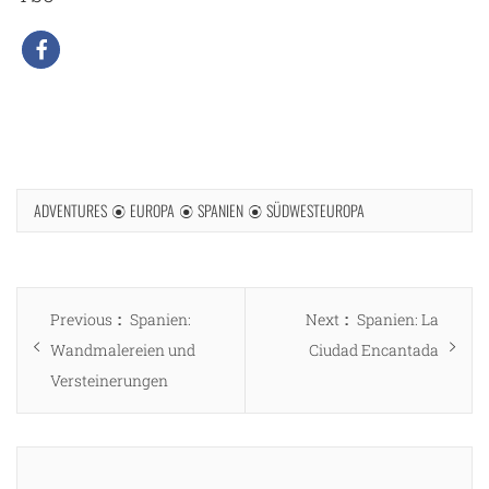
ADVENTURES
EUROPA
SPANIEN
SÜDWESTEUROPA
Beitragsnavigation
Previous
Next
Previous
Spanien:
Next
Spanien: La
post:
post:
Wandmalereien und
Ciudad Encantada
Versteinerungen