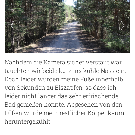
auf dem Weg zur Cascada del Molino de San
Nachdem die Kamera sicher verstaut war
Pedro
tauchten wir beide kurz ins kühle Nass ein.
Doch leider wurden meine Füße innerhalb
von Sekunden zu Eiszapfen, so dass ich
leider nicht länger das sehr erfrischende
Bad genießen konnte. Abgesehen von den
Füßen wurde mein restlicher Körper kaum
heruntergekühlt.