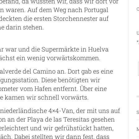
efand, da wussten wir, dass wir dort vor
en waren. Auf dem Weg nach Portugal
C
deckten die ersten Storchennester auf
 darin stehen.
U
*
r war und die Supermärkte in Huelva
unächst ein wenig vorwärtskommen.
alverde del Camino an. Dort gab es eine
gungsstation. Diese benötigten wir
lometer vom Hafen entfernt. Über eine
ße kamen wir schnell vorwärts.
 niederländische 4×4-Van, der mit uns auf
S
n an der Playa de las Teresitas gesehen
rleichtert und wir gefrühstückt hatten,
M
ch. Dabei stellten wir dann fest, dass