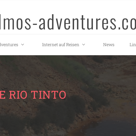
llmos-adventures.c
ventures
Internet auf Reisen
News
Li
E RIO TINTO