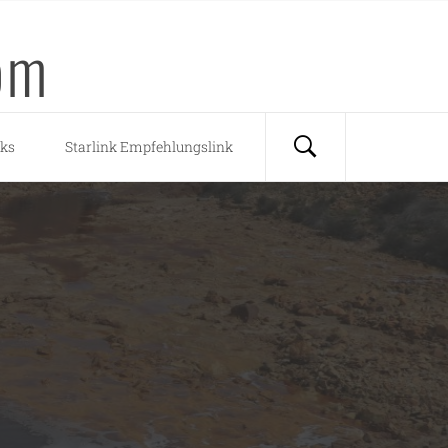
om
nks
Starlink Empfehlungslink