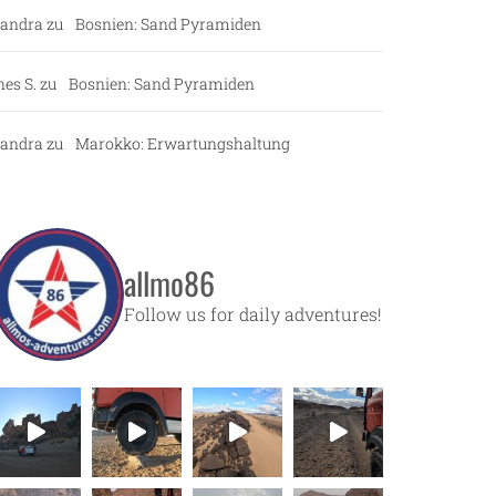
andra
zu
Bosnien: Sand Pyramiden
nes S.
zu
Bosnien: Sand Pyramiden
andra
zu
Marokko: Erwartungshaltung
allmo86
Follow us for daily adventures!