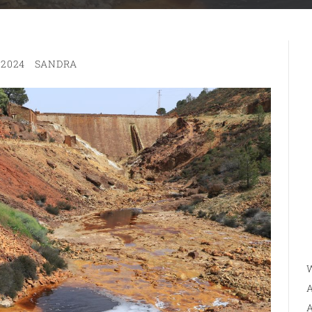
 2024
SANDRA
W
A
A