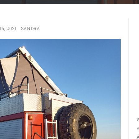
6, 2021
SANDRA
W
A
A