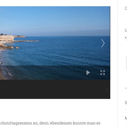
C
U
*
S
M
 Nachmittagsessens an, denn Abendessen konnte man es