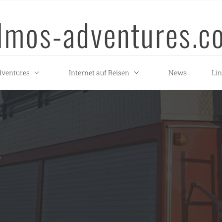
llmos-adventures.c
ventures
Internet auf Reisen
News
Li
S