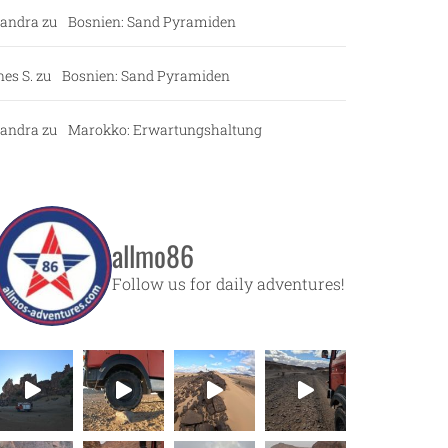
andra
zu
Bosnien: Sand Pyramiden
nes S.
zu
Bosnien: Sand Pyramiden
andra
zu
Marokko: Erwartungshaltung
allmo86
Follow us for daily adventures!