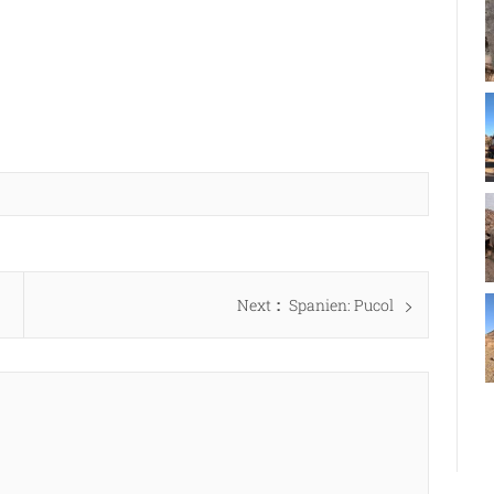
Next
Next
Spanien: Pucol
post: