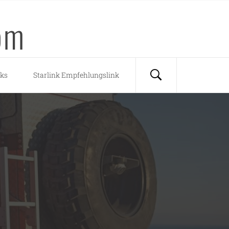
om
nks
Starlink Empfehlungslink