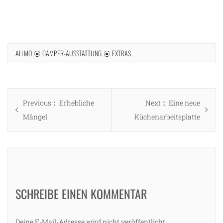
ALLMO
CAMPER-AUSSTATTUNG
EXTRAS
Beitragsnavigation
Previous
Next
Previous
Erhebliche
Next
Eine neue
post:
post:
Mängel
Küchenarbeitsplatte
SCHREIBE EINEN KOMMENTAR
Deine E-Mail-Adresse wird nicht veröffentlicht.