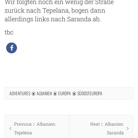
Wir folgten noch ein wenig der Straße
zurück nach Tepelana, bogen dann
allerdings links nach Saranda ab.
tbc
ADVENTURES
ALBANIEN
EUROPA
SÜDOSTEUROPA
Beitragsnavigation
Previous
Next
Previous
Albanien:
Next
Albanien:
post:
post:
Tepelena
Saranda