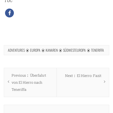
ADVENTURES
EUROPA
KANAREN
SÜDWESTEUROPA
TENERIFFA
Beitragsnavigation
Previous
Previous
Überfahrt
Next
Next
El Hierro: Fazit
post:
von El Hierro nach
post:
Teneriffa